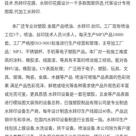
技术.热转印花膜、水转印花膜设计一千多款图案供选,代客设计专用
图案,代加工水转印.
本厂还专业对塑胶.金属产品喷油、水转印.丝印。工厂现有喷油
工位5个，喷油、丝印技术人员10多人，每天生产MP3产品10000
套。工厂严格按ISO-9001标准进行生产经营和管理，主导加工厂
品：MP3、不锈钢杯、手机等电子塑胶产品。本厂对一些施工难度
高的涂料、橡胶漆、绒面漆、等具有丰富的喷涂施工经验。能对各
种PU油，橡胶油，UV表面处理； 广泛用于电子、塑胶、玩具、文
具、玻璃、陶瓷、金属、木器等产品. 喷油可增强产品表面的色彩效
果 满足产品色彩亮泽、鲜艳或哑光等各种需求使产品外观色彩丰富
或光亮可鉴，更具质感.水转印设备是一套在塑胶，五金等产品表面
进行模拟图文装饰的设备总称，日强塑胶制品有限公司是专业制造
水转印设备生产商，每年设计制造水转印生产线超过40条。产品远
销中东和非洲，在国内水转印设备制造行业首屈一指。水转印生产
线包括上膜设备,水洗设备，烘干设备，喷油设备.本公司除为客户提