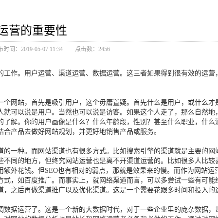
运营的重要性
时间：2019-05-07 11:34
点击数：2456
的工作。用户运营、渠道运营、数据运营。这三者如果得到很有效的运营
一个网站，首先是吸引用户，这个毋庸置疑。首先什么是用户，或什么才
人就可以说是用户。当然也可以说是访客。如果这个人走了，那么自然地
的了解。你的用户画像是什么？什么年龄段，性别？甚至什么职业，什么
结合产品去做好网站规划，并更好地销售产品或服务。
道的一种。而网站渠道也有很多方式。比如搜索引擎的渠道就是主要的网
些不同的地方，但终究网站运营也是离不开渠道运营的。比如很多人比较喜欢
用额外花钱。但SEO也有相对的弱点，那就是效果来的慢。而作为网站运
方式，如百度推广。而事实上，就网络渠道而言，可以多尝试一些有可能
道，之后再做渠道推广以及优化渠道。这是一个需要花跟多时间和投入的
调数据运营了。这是一个新的大数据时代，对于一些企业里的庞杂数据，