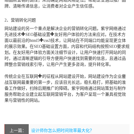
络品牌营销的调性，从而确定网站风格定位。帮助企业通过推广品
牌、清晰传递信息，让消费者对企业产生信任感。
2、营销转化问题
网站建设的另一个重点是解决企业的营销转化问题。紫宇网络通过
先进技术+SEO基础设置+友好用户体验的方法来应对。在技术方
面以最前沿的html5+css3技术，让网站在不同端口均能呈现更立体
的展示效果。在SEO基础设置方面，内容和代码结构按照SEO要求规
划。在友好用户体验方面关注细节设计，让用户快速打开网站的同
时，通过清晰逻辑的引导方便用户快速找到需要的信息，且通过品
牌整合营销线索引导，让用户产生更多咨询，提升转化率。
传统企业在互联网+的征程从网站建设开始，网站建设作为企业鏖
战互联网最重要的第一步，应该目光长远，稳扎稳打，把基础的准
备工作做好，扫除后期推广的障碍。紫宇网络通过网站策划与制作
服务帮助企业建立起互联网营销平台，为客户呈现一个兼具视觉效
果与营销性的网站。
上一篇：
设计师你怎么把时间效率最大化？